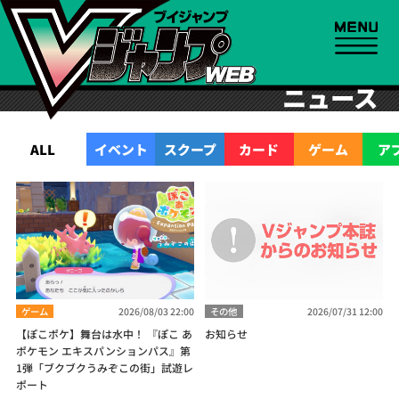
ニュース
ALL
イベント
スクープ
カード
ゲーム
ア
ゲーム
2026/08/03 22:00
その他
2026/07/31 12:00
【ぽこポケ】舞台は水中！ 『ぽこ あ
お知らせ
ポケモン エキスパンションパス』第
1弾「ブクブクうみぞこの街」試遊レ
ポート