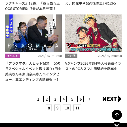
ラクチャーズ』12巻、『遊☆戯☆王
え、開発中や発売後の思いに迫る
OCG STORIES』7巻が本日発売！
イベント
2026/06/19 10:00
その他
2026/06/19 00:00
『プラグマタ』大ヒット記念！ 父の
Vジャンプ2026年8月特大号表紙イラ
日スペシャルイベント振り返り+田中
ストのPC＆スマホ用壁紙を配布中！
美央さん＆東山奈央さんへインタビ
ュー。真エンディングの話題も…！
NEXT
1
2
3
4
5
6
7
8
9
10
11