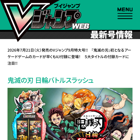
最新号情報
2026年7月21日（火）発売のVジャンプ9月特大号!! 『鬼滅の刃』初となるアー
ケードゲームのカードが早くもVJ付録に登場！ ５大タイトルの付録カードに
注目!!
鬼滅の刃 日輪バトルスラッシュ