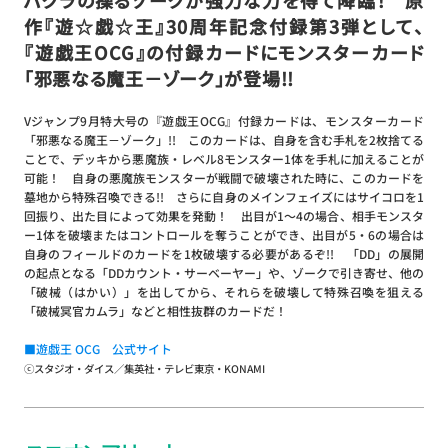
作『遊☆戯☆王』30周年記念付録第3弾として、
『遊戯王OCG』の付録カードにモンスターカード
「邪悪なる魔王－ゾーク」が登場!!
Vジャンプ9月特大号の『遊戯王OCG』付録カードは、モンスターカード
「邪悪なる魔王－ゾーク」!! このカードは、自身を含む手札を2枚捨てる
ことで、デッキから悪魔族・レベル8モンスター1体を手札に加えることが
可能！ 自身の悪魔族モンスターが戦闘で破壊された時に、このカードを
墓地から特殊召喚できる!! さらに自身のメインフェイズにはサイコロを1
回振り、出た目によって効果を発動！ 出目が1～4の場合、相手モンスタ
ー1体を破壊またはコントロールを奪うことができ、出目が5・6の場合は
自身のフィールドのカードを1枚破壊する必要があるぞ!! 「DD」の展開
の起点となる「DDカウント・サーベーヤー」や、ゾークで引き寄せ、他の
「破械（はかい）」を出してから、それらを破壊して特殊召喚を狙える
「破械冥官カムラ」などと相性抜群のカードだ！
■遊戯王 OCG 公式サイト
ⓒスタジオ・ダイス／集英社・テレビ東京・KONAMI