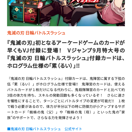
鬼滅の刃 日輪バトルスラッシュ
『鬼滅の刃』初となるアーケードゲームのカードが
早くもVJ付録に登場！ Vジャンプ9月特大号の
『鬼滅の刃 日輪バトルスラッシュ』付録カードは、
ホログラム仕様の「累（るい）」!!
『鬼滅の刃 日輪バトルスラッシュ』付録カードは、鬼陣営に属する下弦の
伍「累（るい）」がホログラム仕様で登場!! 鬼陣営のカードは、使える
バトルカードが１枚だけになる代わりに、鬼殺隊陣営のカードと比べて約
3倍の体力を持ち、スキルの発動回数も多くなっているぞ！ さらに速さ
を犠牲にすることで、ターンごとにバトルタイプの変更が可能だ!! １枚
で戦う必要があるので、体力が半分以下の時に防御力が小アップするサポ
ートカード「蜘蛛の鬼（父）」や「蜘蛛の鬼（母）」といった鬼の”家
族”のサポートで、さらなる力を発揮させよう！
■鬼滅の刃 日輪バトルスラッシュ 公式サイト