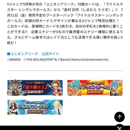
Vジャンプ9月特大号の『ユニオンアリーナ』付録カードは、『アイドルマ
スター シンデレラガールズ』から「島村 卯月（しまむら うづき）」!! 7
月31日（金）発売予定のブースターパック『アイドルマスター シンデレラ
ガールズ』収録の同カードとデザインが異なるVジャンプ特別仕様だ！
このカードは、登場時にカードを1枚引き、自分の手札を1枚場外に置くこ
とができる!! 必要エナジーが0なので最序盤のエナジー確保に使えるう
え、さらにゲーム後半ではレイド元としても活用できる使い勝手の良い1
枚だ！
■ユニオンアリーナ 公式サイト
ⓒBANDAI ⓒTHE IDOLM@STER™& ⓒBandai Namco Entertainment Inc.