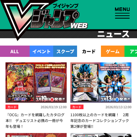
ニュース
ALL
イベント
スクープ
カード
ゲーム
ア
カード
2026/03/19 12:00
カード
2026/03/13 12:00
『OCG』カードを網羅したカタログ
1100枚以上のカードを網羅！ 2周
本!! デュエリスト必携の一冊が今
年記念のカードコレクションブック
年も登場！
第2弾が登場!!