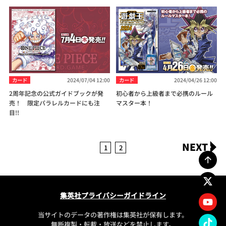
カード
2024/07/04 12:00
カード
2024/04/26 12:00
2周年記念の公式ガイドブックが発
初心者から上級者まで必携のルール
売！ 限定パラレルカードにも注
マスター本！
目!!
NEXT
1
2
集英社プライバシーガイドライン
当サイトのデータの著作権は集英社が保有します。
無断複製・転載・放送などを禁止します。