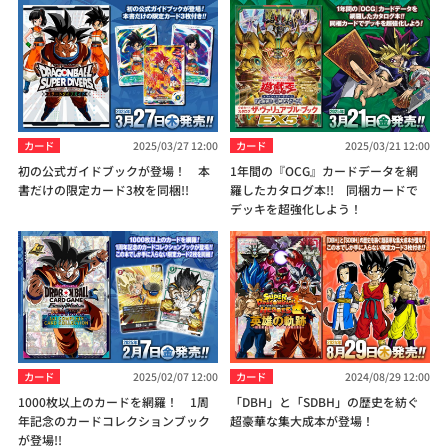
カード
2025/03/27 12:00
カード
2025/03/21 12:00
初の公式ガイドブックが登場！ 本
1年間の『OCG』カードデータを網
書だけの限定カード3枚を同梱!!
羅したカタログ本!! 同梱カードで
デッキを超強化しよう！
カード
2025/02/07 12:00
カード
2024/08/29 12:00
1000枚以上のカードを網羅！ 1周
「DBH」と「SDBH」の歴史を紡ぐ
年記念のカードコレクションブック
超豪華な集大成本が登場！
が登場!!