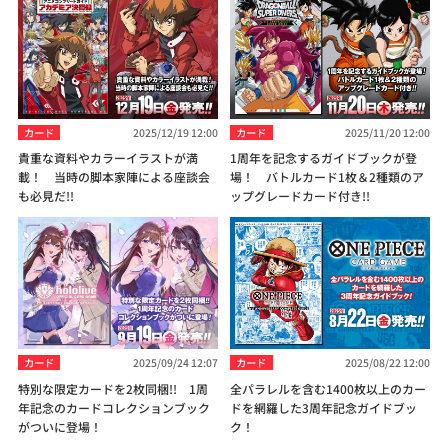
カード
2025/12/19 12:00
カード
2025/11/20 12:00
貴重な資料やカラーイラストが満
1周年を記念するガイドブックが登
載！ 当時の脚本家陣による座談会
場！ バトルカード1枚＆2種類のア
も必見だ!!
ップグレードカード付き!!
カード
2025/09/24 12:07
カード
2025/08/22 12:00
特別な限定カードを2枚同梱!! 1周
全パラレルを含む1400枚以上のカー
年記念のカードコレクションブック
ドを網羅した3周年記念ガイドブッ
がついに登場！
ク！