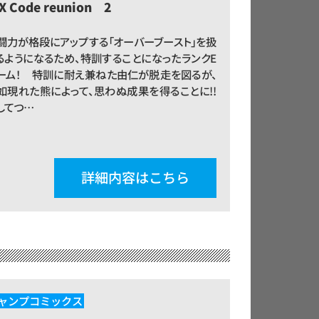
X Code reunion 2
闘力が格段にアップする「オーバーブースト」を扱
るようになるため、特訓することになったランクE
ーム！ 特訓に耐え兼ねた由仁が脱走を図るが、
如現れた熊によって、思わぬ成果を得ることに!!
してつ…
詳細内容はこちら
ャンプコミックス