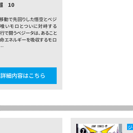
 超 10
移動で先回りした悟空とベジ
星喰いモロとついに対峙する
先行で闘うベジータは、あること
生命エネルギーを吸収するモロ
…
詳細内容はこちら
ジ