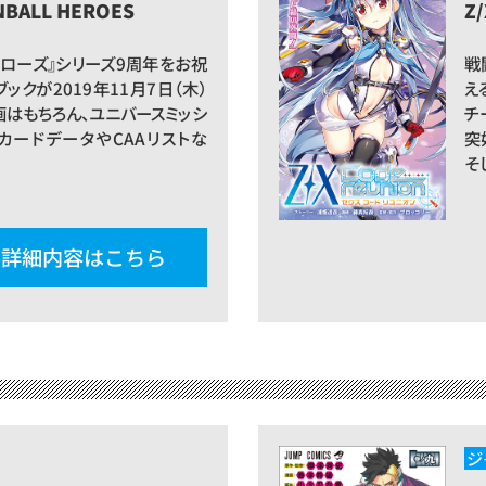
NBALL HEROES
Z/
ーローズ』シリーズ9周年をお祝
戦
ックが2019年11月7日（木）
え
画はもちろん、ユニバースミッシ
チ
のカードデータやCAAリストな
突
そ
詳細内容はこちら
ジ