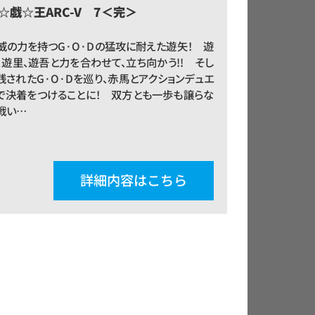
☆戯☆王ARC-V 7＜完＞
威の力を持つG·O·Dの猛攻に耐えた遊矢！ 遊
、遊里、遊吾と力を合わせて、立ち向かう!! そし
残されたG·O·Dを巡り、赤馬とアクションデュエ
で決着をつけることに！ 双方とも一歩も譲らな
戦い…
詳細内容はこちら