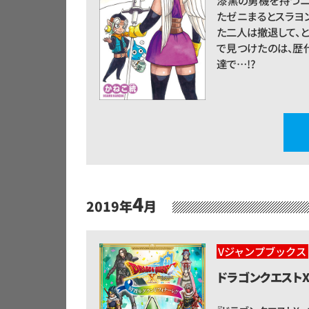
漆黒の勇機を持つニ
たゼニまるとスラヨ
た二人は撤退して、と
で見つけたのは、歴
達で…!?
4
2019年
月
Vジャンプブックス
ドラゴンクエスト