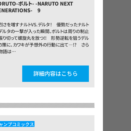
ORUTO-ボルト- -NARUTO NEXT
ENERATIONS- 9
烈さを増すナルトVS.デルタ！ 優勢だったナルト
デルタの一撃が入った瞬間、ボルトは周りの制止
振り切って螺旋丸を放つ!! 形勢逆転を狙うデル
の策に、カワキが予想外の行動に出て―!? さら
物語は…
詳細内容はこちら
ャンプコミックス