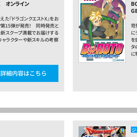
X オンライン
B
G
えた『ドラゴンクエストX』をお
ク第15弾が発売！ 同時発売と
苛
最新スクープ満載でお届けする
に
うキャラクターや新スキルの考察
を
タ
に
詳細内容はこちら
ジ