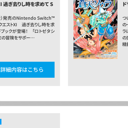
I 過ぎ去りし時を求めて S
ド
発売のNintendo Switch™
つ
クエストXI 過ぎ去りし時を求
の
ドブックが登場！ 「ロトゼタシ
ラ
キミの冒険をサポー…
の
精
詳細内容はこちら
ス