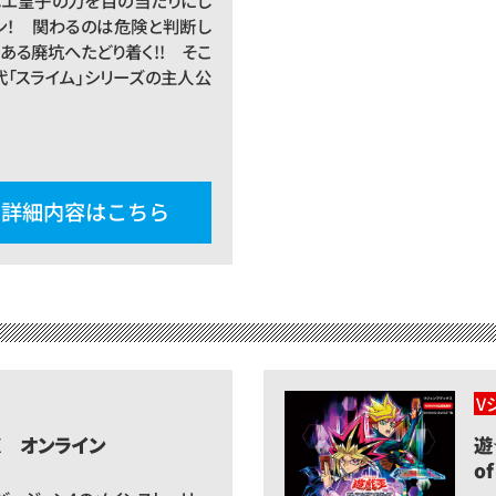
エ皇子の力を目の当たりにし
ン！ 関わるのは危険と判断し
ある廃坑へたどり着く!! そこ
代「スライム」シリーズの主人公
詳細内容はこちら
V
X オンライン
遊
of