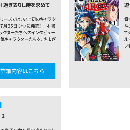
I 過ぎ去りし時を求めて
遊
シリーズでは、史上初のキャラク
脅
年7月25日（木）に発売！ 本書
斗
ラクターたちへのインタビュー
て
人気キャラクターたちを、さまざ
ル
い
詳細内容はこちら
ス
 3