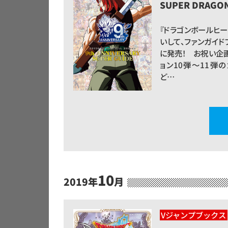
SUPER DRAGO
『ドラゴンボールヒ
いして、ファンガイドブ
に発売！ お祝い企
ョン10弾～11弾
ど…
10
2019年
月
Vジャンプブックス