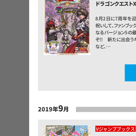
ドラゴンクエスト
8月2日に7周年を迎
祝いして、ファンブッ
なるバージョン5の
ぞ!! 新たに出会
など、…
9
2019年
月
Vジャンプブックス