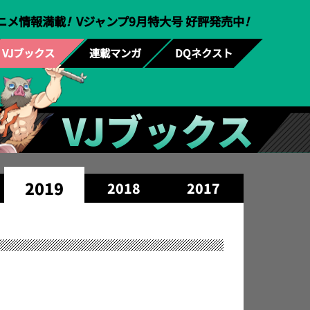
ニメ情報満載
！
Vジャンプ9月特大号 好評発売中
！
VJブックス
連載マンガ
DQネクスト
VJブックス
2019
2018
2017
2016