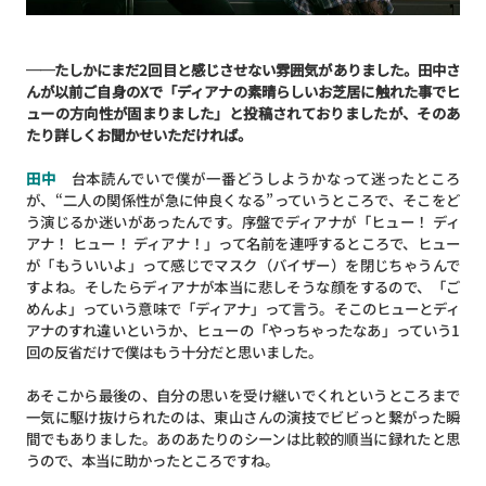
──たしかにまだ2回目と感じさせない雰囲気がありました。田中さ
んが以前ご自身のXで「ディアナの素晴らしいお芝居に触れた事でヒ
ューの方向性が固まりました」と投稿されておりましたが、そのあ
たり詳しくお聞かせいただければ。
田中
台本読んでいで僕が一番どうしようかなって迷ったところ
が、“二人の関係性が急に仲良くなる”っていうところで、そこをど
う演じるか迷いがあったんです。序盤でディアナが「ヒュー！ ディ
アナ！ ヒュー！ ディアナ！」って名前を連呼するところで、ヒュー
が「もういいよ」って感じでマスク（バイザー）を閉じちゃうんで
すよね。そしたらディアナが本当に悲しそうな顔をするので、「ご
めんよ」っていう意味で「ディアナ」って言う。そこのヒューとディ
アナのすれ違いというか、ヒューの「やっちゃったなあ」っていう1
回の反省だけで僕はもう十分だと思いました。
あそこから最後の、自分の思いを受け継いでくれというところまで
一気に駆け抜けられたのは、東山さんの演技でビビっと繋がった瞬
間でもありました。あのあたりのシーンは比較的順当に録れたと思
うので、本当に助かったところですね。