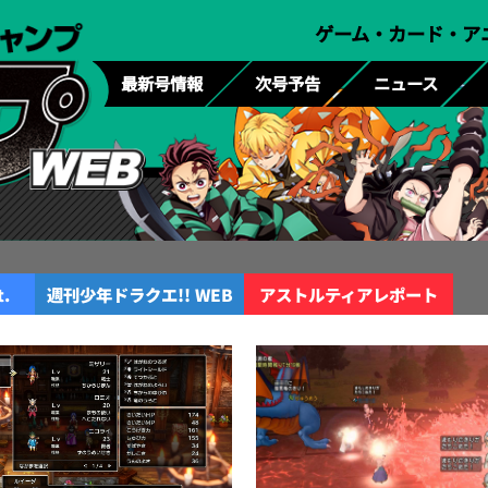
ゲーム・カード・ア
最新号情報
次号予告
ニュース
t.
週刊少年ドラクエ!! WEB
アストルティアレポート