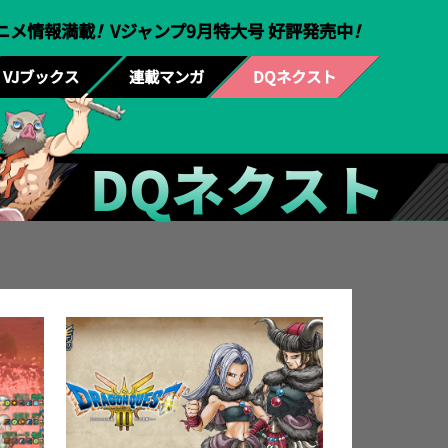
ニメ情報満載
！
Vジャンプ9月特大号 好評発売中
！
VJブックス
連載マンガ
DQネクスト
DQネクスト