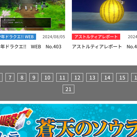
年ドラクエ!! WEB
2024/08/05
アストルティアレポート
2024
年ドラクエ!! WEB No.403
アストルティアレポート No.4
7
8
9
10
11
12
13
14
15
21