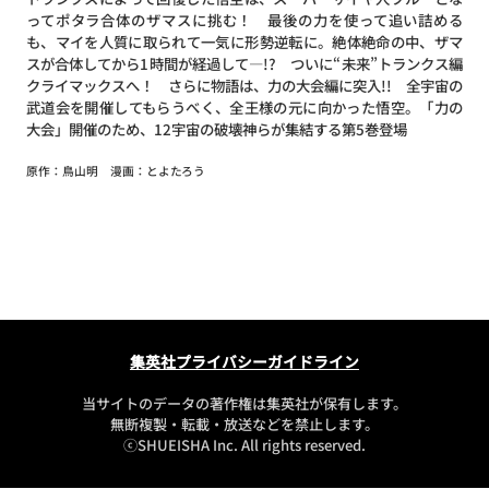
ってポタラ合体のザマスに挑む！ 最後の力を使って追い詰める
も、マイを人質に取られて一気に形勢逆転に。絶体絶命の中、ザマ
スが合体してから1時間が経過して―!? ついに“未来”トランクス編
クライマックスへ！ さらに物語は、力の大会編に突入!! 全宇宙の
武道会を開催してもらうべく、全王様の元に向かった悟空。「力の
大会」開催のため、12宇宙の破壊神らが集結する第5巻登場
原作：鳥山明 漫画：とよたろう
集英社プライバシーガイドライン
当サイトのデータの著作権は集英社が保有します。
無断複製・転載・放送などを禁止します。
ⓒSHUEISHA Inc. All rights reserved.