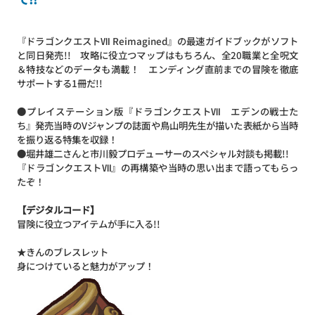
『ドラゴンクエストⅦ Reimagined』の最速ガイドブックがソフト
と同日発売!! 攻略に役立つマップはもちろん、全20職業と全呪文
＆特技などのデータも満載！ エンディング直前までの冒険を徹底
サポートする1冊だ!!
●プレイステーション版『ドラゴンクエストⅦ エデンの戦士た
ち』発売当時のVジャンプの誌面や鳥山明先生が描いた表紙から当時
を振り返る特集を収録！
●堀井雄二さんと市川毅プロデューサーのスペシャル対談も掲載!!
『ドラゴンクエストⅦ』の再構築や当時の思い出まで語ってもらっ
たぞ！
【デジタルコード】
冒険に役立つアイテムが手に入る!!
★きんのブレスレット
身につけていると魅力がアップ！