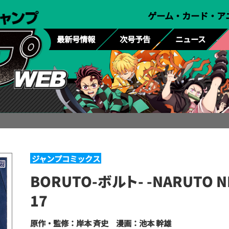
ゲーム・カード・ア
最新号情報
次号予告
ニュース
ジャンプコミックス
BORUTO-ボルト- -NARUTO N
17
原作・監修：岸本 斉史 漫画：池本 幹雄