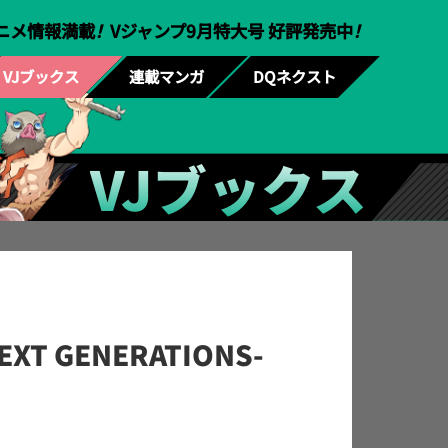
ニメ情報満載
！
Vジャンプ9月特大号 好評発売中
！
VJブックス
連載マンガ
DQネクスト
VJブックス
EXT GENERATIONS-