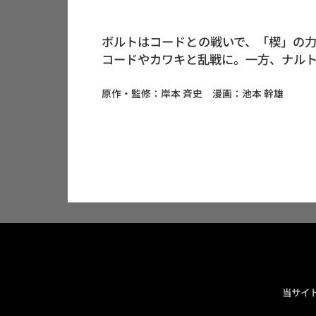
ボルトはコードとの戦いで、「楔」の
コードやカワキと乱戦に。一方、ナルト
原作・監修：岸本 斉史 漫画：池本 幹雄
当サイ