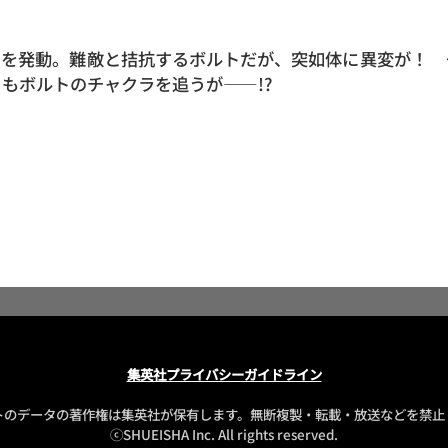
力を発動。難敵と拮抗するボルトだが、突如体に異変が！ 
もボルトのチャクラを追うが――!?
集英社プライバシーガイドライン
トのデータの著作権は集英社が保有します。
無断複製・転載・放送などを禁止
ⓒSHUEISHA Inc. All rights reserved.