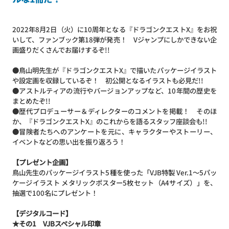
2022年8月2日（火）に10周年となる『ドラゴンクエストX』をお祝
いして、ファンブック第18弾が発売！ Vジャンプにしかできない企
画盛りだくさんでお届けするぞ!!
●鳥山明先生が『ドラゴンクエストX』で描いたパッケージイラスト
や設定画を収録しているぞ！ 初公開となるイラストも必見だ!!
●アストルティアの流行やバージョンアップなど、10年間の歴史を
まとめたぞ!!
●歴代プロデューサー＆ディレクターのコメントを掲載！ そのほ
か、『ドラゴンクエストX』のこれからを語るスタッフ座談会も!!
●冒険者たちへのアンケートを元に、キャラクターやストーリー、
イベントなどの思い出を振り返ろう！
【プレゼント企画】
鳥山先生のパッケージイラスト5種を使った「VJB特製 Ver.1～5パッ
ケージイラスト メタリックポスター5枚セット（A4サイズ）」を、
抽選で100名にプレゼント！
【デジタルコード】
★その1 VJBスペシャル印章