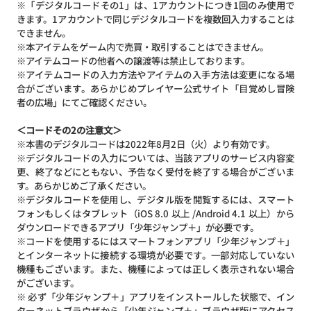
※「デジタルコードその1」は、1アカウントにつき1回のみ使用で
きます。1アカウントで同じデジタルコードを複数回入力することは
できません。
※本アイテムをゲーム内で売買・取引することはできません。
※アイテムコードの他者への譲渡等は禁止しております。
※アイテムコードの入力方法やアイテムの入手方法は変更になる場
合がございます。あらかじめプレイヤー公式サイト「
目覚めし冒険
者の広場
」にてご確認ください。
＜コードその2の注意文＞
※本書のデジタルコードは2022年8月2日（火）より有効です。
※デジタルコードの入力については、当該アプリのサービス内容変
更、終了などにともない、予告なく受付を終了する場合がございま
す。あらかじめご了承ください。
※デジタルコードを使用し、デジタル版を閲覧するには、スマート
フォンもしくはタブレット（iOS 8.0 以上 /Android 4.1 以上）から
ダウンロードできるアプリ「少年ジャンプ＋」が必要です。
※コードを使用するにはスマートフォンアプリ「少年ジャンプ＋」
とインターネットに接続する環境が必要です。一部対応していない
機種もございます。また、機種によっては正しく表示されない場合
がございます。
※ 必ず「少年ジャンプ＋」アプリをインストールした状態で、イン
ターネットブラウザから「少年ジャンプ＋」ブラウザ版にアクセス