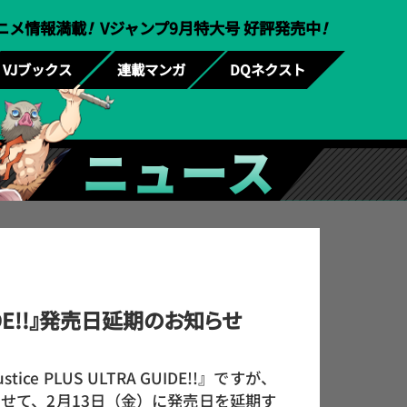
ニメ情報満載
！
Vジャンプ9月特大号 好評発売中
！
VJブックス
連載マンガ
DQネクスト
ニュース
UIDE!!』発売日延期のお知らせ
 PLUS ULTRA GUIDE!!』ですが、
せて、2月13日（金）に発売日を延期す