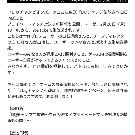
『ＤＱチャンピオンズ』の公式生放送「DQチャンプ生放送～白石
P&庄Dと
プライベートマッチ対決＆新情報も公開！～」が、2月26日（月）
19：00から、YouTubeで生放送されます！
こちらは本作プロデューサーの白石琢磨さんと、チーフディレクター
の庄 知彦さんが出演し、ユーザーのみなさんと対決する生放送番
組。
ユーザーのみなさんが見事2人に勝利すると、ゲーム内の豪華報酬を
ユーザー全員がゲットできるチャンスとのこと。
みなさんも、ぜひ番組を視聴して、バトルに参加してみてはいか
が？
さらに番組では、ゲームの最新情報の公開や、今年１月に実施され
た『「#DQチャンプを遊ぼう」動画投稿キャンペーン』の入賞作品
発表もありますので、お見逃しなく！
【番組名】
「DQチャンプ生放送～白石P&庄Dとプライベートマッチ対決＆新情
報も公開！～」
【放送日時】