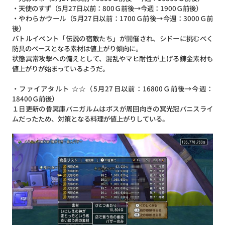
・天使のすず（5月27日以前：800Ｇ前後→今週：1900Ｇ前後）
・やわらかウール（5月27日以前：1700Ｇ前後→今週：3000Ｇ前
後）
バトルイベント「伝説の宿敵たち」が開催され、シドーに挑むべく
防具のベースとなる素材は値上がり傾向に。
状態異常攻撃への備えとして、混乱やマヒ耐性が上げる錬金素材も
値上がりが始まっているようだ。
・ファイアタルト ☆☆（5月27日以前：16800Ｇ前後→今週：
18400Ｇ前後）
１日更新の昏冥庫パニガルムはボスが周回向きの冥光冠パニスライ
ムだったため、対策となる料理が値上がりしている。