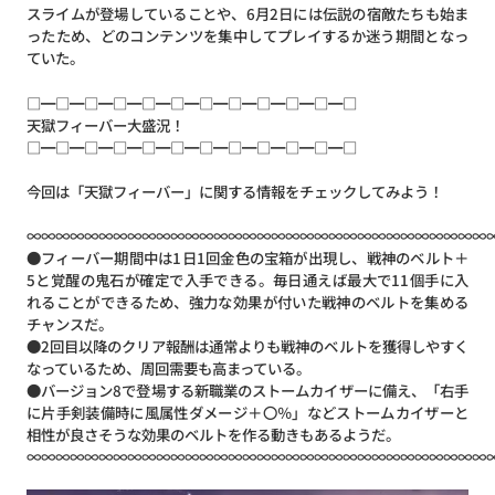
スライムが登場していることや、6月2日には伝説の宿敵たちも始ま
ったため、どのコンテンツを集中してプレイするか迷う期間となっ
ていた。
□━□━□━□━□━□━□━□━□━□━□━□
天獄フィーバー大盛況！
□━□━□━□━□━□━□━□━□━□━□━□
今回は「天獄フィーバー」に関する情報をチェックしてみよう！
∞∞∞∞∞∞∞∞∞∞∞∞∞∞∞∞∞∞∞∞∞∞∞∞∞∞∞∞∞∞∞∞
●フィーバー期間中は1日1回金色の宝箱が出現し、戦神のベルト＋
5と覚醒の鬼石が確定で入手できる。毎日通えば最大で11個手に入
れることができるため、強力な効果が付いた戦神のベルトを集める
チャンスだ。
●2回目以降のクリア報酬は通常よりも戦神のベルトを獲得しやすく
なっているため、周回需要も高まっている。
●バージョン8で登場する新職業のストームカイザーに備え、「右手
に片手剣装備時に風属性ダメージ＋〇％」などストームカイザーと
相性が良さそうな効果のベルトを作る動きもあるようだ。
∞∞∞∞∞∞∞∞∞∞∞∞∞∞∞∞∞∞∞∞∞∞∞∞∞∞∞∞∞∞∞∞