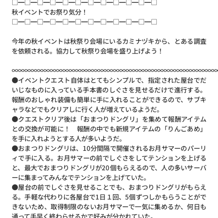
□━□━□━□━□━□━□━□━□━□━□━□
秋イベントでお祭り気分！
□━□━□━□━□━□━□━□━□━□━□━□
今年の秋イベントは秋祭り会場にいるカミナヅキから、とある調査
を依頼される。協力して秋祭り会場を盛り上げよう！
∞∞∞∞∞∞∞∞∞∞∞∞∞∞∞∞∞∞∞∞∞∞∞∞∞∞∞∞∞∞∞∞
●イベントクエスト自体はとてもシンプルで、指定された屋台でだ
いじなものに入っている手本書のしぐさを見せるだけで進行する。
報酬のおしゃれ装備も簡単に手に入れることができるので、サブキ
ャラなどでもクリアしに行く人が増えているようだ。
●クエストクリア後は「おまつりドングリ」を集めて報酬アイテム
との交換が可能に！ 報酬の中でも新規アイテムの「りんごあめ」
を手に入れようとする人が多いようだ。
●おまつりドングリは、10分間隔で開催されるお月サマーのパーリ
ィで手に入る。お月サマーの前でしぐさをしてテンションを上げる
と、最大でおまつりドングリが20個もらえるので、人の多いサーバ
ーに集まってみんなでテンションを上げていた。
●屋台の前でしぐさを見せることでも、おまつりドングリがもらえ
る。手軽な代わりに各屋台で1日１回、5個ずつしかもらうことがで
きないため、取得制限のないお月サマーで一気に集めるか、何日も
通って手早く終わらせるかで好みが分かれていた。