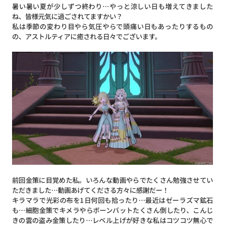
暑い暑い夏が少しずつ終わり…やっと涼しい日も増えてきました
ね、皆様元気に過ごされてますかい？
私は季節の変わり目やら気圧やらで頭痛い日もあったりするもの
の、アストルティアに癒される日々でございます。
前回金策に目覚めた私。いろんな動画やらでたくさん勉強させてい
ただきました…動画あげてくださる方々に感謝だー！
キラマラで光彩の布を1日何回も拾ったり…最近はゼーラズマ鉱石
も…細胞金策でキメラやらボーンバットたくさん倒したり、こんじ
きの雲の盗み金策したり…レベル上げが好きな私はコツコツ無心で