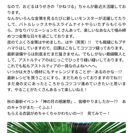
なので、おどるほうせきの「かねづる」ちゃんが最近大活躍してお
ります。
なんかいろんな金策を見るたびに新しいモンスターが活躍してたり
して、バトルレックスやらスライムナイトやらいたずらもぐらや
ら、かなりバリエーションたくさんあって、楽しいなあなんて噛み締
めつつ金策な日々を過ごしております。
皮のてぶくろ金策はやめました。はや（笑笑）!! でも裁縫にもプチ
ハマりはしていますので、日課はこなしてコツコツ縫っております。
最新装備やらは到底まだまだ届きません。でもしがない裁縫職人と
して、アストルティアのはじっこでひっそり縫い縫いしております。
これでも私もアストルティアの一員なのよねへへへ。
いつかは大きい商材にもチャレンジすることが…あるのかな…!?
最新レシピを買うことにすら、まだためらっておりますのでね!!!
まだ身の丈にあったところからコツコツ進めていきたいと思いま
す。やることがたくさんあるって楽しいねえ！
秋の最新イベント「神の月の感謝祭」、皆様やりましたかー?? あ
のキャラがまた…ぐふふ！
もらえる衣装がめちゃくちゃかわちいのー!! 見てみてー！