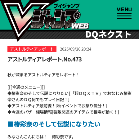
DQネクスト
アストルティアレポート
2025/09/26 20:24
アストルティアレポート.No.473
秋が深まるアストルティアをレポート！
[[[今週のメニュー]]]
◆椿彩奈のそして伝説になりたい[「超ＤＱＸＴＶ」でおなじみ椿彩
奈さんのＤＱ何でもプレイ日記！]
◆アストルティア最前線！[秋イベントでお祭り気分！]
◆今週のバザー相場情報[強敵関連のアイテムで相場が動く！]
■椿彩奈のそして伝説になりたい
みなさんこんにちは！ 椿彩奈です。