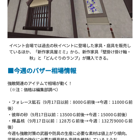
イベント会場では過去の秋イベントに登場した家具・庭具を販売し
ているほか、「新作家具屋ミミ」から、新作家具「壁掛け掛け軸・
秋」と「どんぐりのランプ」が購入できる。
■今週のバザー相場情報
強敵関連のアイテムで相場が動く！
（※注：価格は編集部調べ）
・フォレース鉱石（9月17日以前：8000Ｇ前後→今週：11000Ｇ前
後）
・彼岸の砂（9月17日以前：13500Ｇ前後→今週：15000Ｇ前後）
・輝晶核（9月17日以前：128万Ｇ前後→今週：132万9000Ｇ前
後）
今週も強敵対策の武器や防具の生産に必要な素材は値上がり傾向。
武器や盾の強化に必要な輝晶核も高値を維持しているようだ。