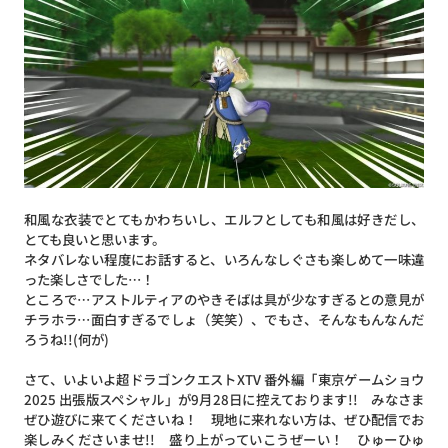
和風な衣装でとてもかわちいし、エルフとしても和風は好きだし、
とても良いと思います。
ネタバレない程度にお話すると、いろんなしぐさも楽しめて一味違
った楽しさでした…！
ところで…アストルティアのやきそばは具が少なすぎるとの意見が
チラホラ…面白すぎるでしょ（笑笑）、でもさ、そんなもんなんだ
ろうね!!(何が)
さて、いよいよ超ドラゴンクエストXTV 番外編「東京ゲームショウ
2025 出張版スペシャル」が9月28日に控えております!! みなさま
ぜひ遊びに来てくださいね！ 現地に来れない方は、ぜひ配信でお
楽しみくださいませ!! 盛り上がっていこうぜーい！ ひゅーひゅ