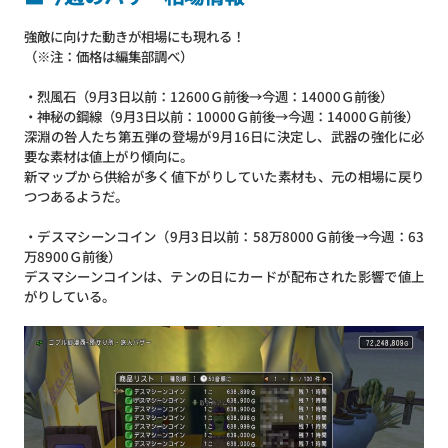
強敵に向けた動きが相場にも現れる！
（※注：価格は編集部調べ）
・烈風石（9月3日以前：12600Ｇ前後→今週：14000Ｇ前後）
・神秘の鋼線（9月3日以前：10000Ｇ前後→今週：14000Ｇ前後）
深淵の咎人たち第五弾の登場が9月16日に決定し、武器の強化に必
要な素材は値上がり傾向に。
新マップから供給が多く値下がりしていた素材も、元の相場に戻り
つつあるようだ。
・デスマシーンコイン（9月3日以前：58万8000Ｇ前後→今週：63
万8900Ｇ前後）
デスマシーンコインは、テンの日にカードが配布された影響で値上
がりしている。