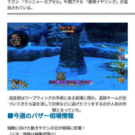
てクン 「ランニャーカプセル」や顔アクセ 「鉄球イヤリング」が追
加されている。
∞∞∞∞∞∞∞∞∞∞∞∞∞∞∞∞∞∞∞∞∞∞∞∞∞∞∞∞∞∞∞∞
逃走側はワープウィングの手前にある岩場に隠れ、追跡チームが近
づいてきたら姿を消して対岸などに逃げたフリをするのが人気の作
戦となっていた。
■今週のバザー相場情報
強敵に向けた動きやテンの日が相場に影響！
（※注：価格は編集部調べ）