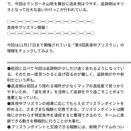
で、今回はランガーオ山地を舞台に逃走側はウサギ、追跡側はキツ
ネとなって壮大な追いかけっこが行われている。
□━□━□━□━□━□━□━□━□━□━□━□
真夜中プリズラン開催！
□━□━□━□━□━□━□━□━□━□━□━□
今回は11月17日まで開催されている「第4回真夜中プリズラン」の
情報をチェックしてみよう。
∞∞∞∞∞∞∞∞∞∞∞∞∞∞∞∞∞∞∞∞∞∞∞∞∞∞∞∞∞∞∞∞
⚫前回と比べて今回は追跡側が少しだけ速く走れるようになってい
る。そのため一度見つかると逃げ回るのが難しく、追跡側がやや有
利だという声も。
⚫逃走側は前回より隠れる場所が少なくマップの高低差で見つかり
やすいため、「姿を消す」を活用して追跡をやり過ごすことがより
重要となっていた。
⚫真夜中プリズランの結果に応じてもらえるプリズランポイントを
貯めると、さまざまな報酬と交換できる。プリズランポイントは勝
敗にかかわらず特定条件を達成すると獲得できるので、チームに貢
献できる動きを積極的に行うことが大事だ。
⚫プリズランポイントと交換できる報酬には、新規アイテムのつい