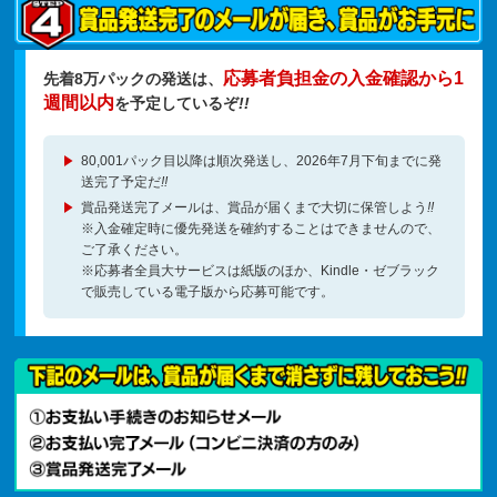
応募者負担金の入金確認から1
先着8万パックの発送は、
週間以内
を予定しているぞ
!!
80,001パック目以降は順次発送し、2026年7月下旬までに発
送完了予定だ
!!
賞品発送完了メールは、賞品が届くまで大切に保管しよう
!!
※入金確定時に優先発送を確約することはできませんので、
ご了承ください。
※応募者全員大サービスは紙版のほか、Kindle・ゼブラック
で販売している電子版から応募可能です。