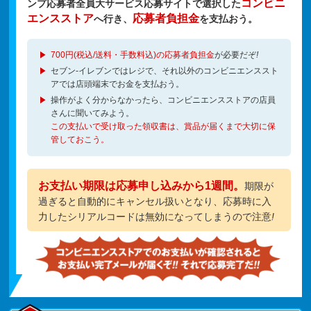
コンビニ
ンプ応募者全員大サービス応募サイトで選択した
エンスストア
応募者負担金
へ行き、
を支払おう。
700円(税込/送料・手数料込)の応募者負担金
が必要だぞ
!
セブン-イレブンではレジで、それ以外のコンビニエンススト
アでは店頭端末でお金を支払おう。
操作がよく分からなかったら、コンビニエンスストアの店員
さんに聞いてみよう。
この支払いで受け取った領収書は、賞品が届くまで大切に保
管しておこう。
お支払い期限は応募申し込みから1週間。
期限が
過ぎると自動的にキャンセル扱いとなり、応募時に入
力したシリアルコードは無効になってしまうので注意
!