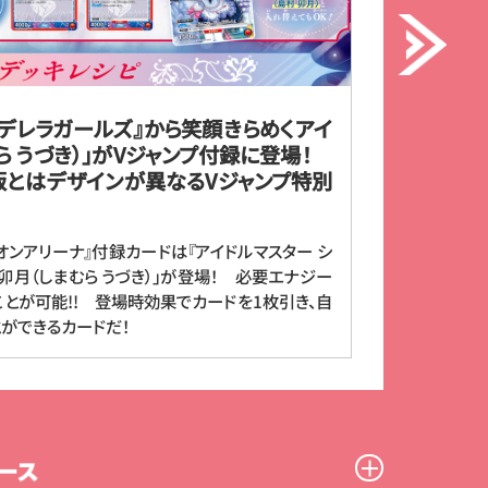
ンデレラガールズ』から笑顔きらめくアイ
仲間を救
むら うづき）」がVジャンプ付録に登場！
ド「孫悟
版とはデザインが異なるVジャンプ特別
ードで登場
Vジャンプ
「孫悟飯:
オンアリーナ』付録カードは『アイドルマスター シ
員のガード
卯月（しまむら うづき）」が登場！ 必要エナジー
とが可能!! 登場時効果でカードを1枚引き、自
ができるカードだ！