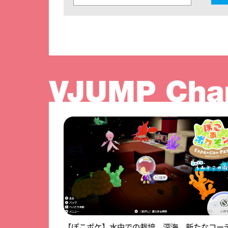
【ぽこポケ】水中での栽培、深海、新たなコー