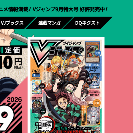
ニメ情報満載
！
Vジャンプ9月特大号 好評発売中
！
VJブックス
連載マンガ
DQネクスト