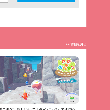
その他
2026/07/15
Ｖジャンプ９月特大号 発売日のお知ら
せ
>> 詳細を見る
マンガ
2026/07/03
2026年7月「ジャンプコミックス」新刊情
報！ 『遊☆戯☆王OCGストラクチャー
ズ』12巻、『遊☆戯☆王 OCG STORIES』
7巻が本日発売！
ぽこポケ】新しいわざ「ダイビング」で水中へ
【ぽこポケ】