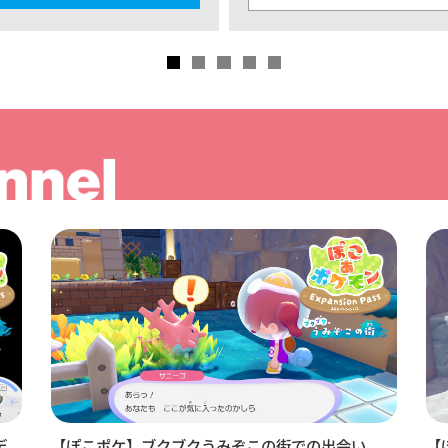
デ
【ぽこポケ】ブクブクうみぞこの街での出会い
【