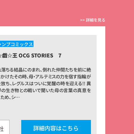
『ONE PIECE バウンティラッシュ』記事に
ついてのお知らせ
>> 詳細を見る
その他
ャンプコミックス
2026/07/17
戯☆王 OCG STORIES 7
読者のみなさまへ
れ落ちる結晶にのまれ、倒れた仲間たちを前に絶
しかけたその時、母・アルテミスの力を宿す指輪が
放ち、レグルスはついに覚醒の時を迎える!! 異
界の生き物との戦いで聞いた母の言葉の真意を
ため、シ…
その他
2026/07/17
「Vジャンプ10月特大号」の『ONE PIECE
カードゲーム』応募者全員大サービスに
詳細内容はこちら
関するお知らせ