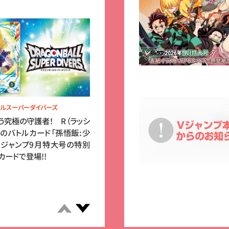
ールスーパーダイバーズ
遊戯王OCG
う究極の守護者！ R（ラッシ
バクラの操るゾークが強力な力を得
プのバトルカード「孫悟飯:少
て降臨！ 原作『遊☆戯☆王』30周年
Vジャンプ9月特大号の特別
記念付録第3弾として、『遊戯王OCG』
カードで登場!!
の付録カードにモンスターカード「邪
悪なる魔王－ゾーク」が登場!!