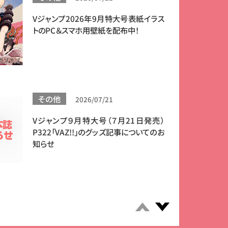
Vジャンプ2026年9月特大号表紙イラス
トのPC＆スマホ用壁紙を配布中！
その他
2026/07/21
ユニオンアリーナ
Vジャンプ９月特大号（７月21日発売）
『アイドルマスター シンデレラガール
P322「VAZ!!」のグッズ記事についてのお
ズ』から笑顔きらめくアイドル「島村 卯
知らせ
月（しまむら うづき）」がVジャンプ付録
に登場！ ブースターパック収録版と
はデザインが異なるVジャンプ特別仕
様だ!!
その他
2026/07/21
Vジャンプ9月特大号（7月21日発売）