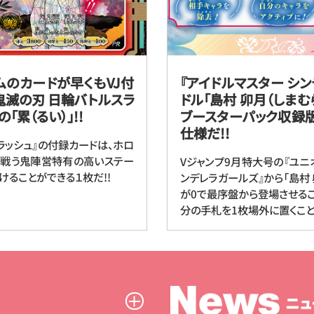
ムのカードが早くもVJ付
『アイドルマスター シ
鬼滅の刃 日輪バトルスラ
ドル「島村 卯月（しま
累（るい）」!!
ブースターパック収録
仕様だ!!
ラッシュ』の付録カードは、ホロ
枚で戦う鬼陣営特有の高いステー
Vジャンプ9月特大号の『ユニ
ることができる１枚だ!!
ンデレラガールズ』から「島村 
が0で最序盤から登場させるこ
分の手札を1枚場外に置くこと