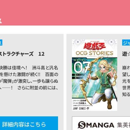
ス
ジ
ストラクチャーズ 12
遊☆
決勝は佳境へ！ 洲斗高と汎名
崩
を懸けた激闘が続く!! 百面の
望
の「魔弾」が激突し、一歩も譲らぬ
光を
――！ さらに附並の前には、
世
知る
詳細内容はこちら