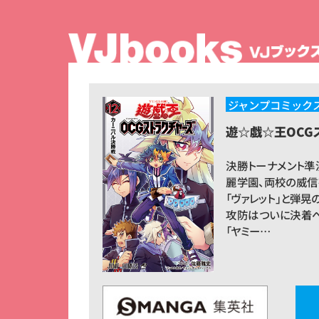
ジャンプコミック
遊☆戯☆王OCG
決勝トーナメント準
麗学園、両校の威信
「ヴァレット」と弾晃
攻防はついに決着へ
「ヤミー…